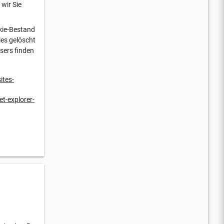
wir Sie
kie-Bestand
ies gelöscht
sers finden
ites-
t-explorer-