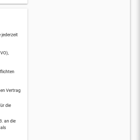
jederzeit
GVO),
flichten
nen Vertrag
ür die
B. an die
als