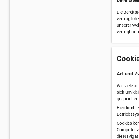
Bereitste
Die Bereits
vertraglich
unserer Web
verfügbar o
Cooki
Art und Z
Wie viele a
sich um kle
gespeichert
Hierdurch e
Betriebssy
Cookies kö
Computer zu
die Navigat