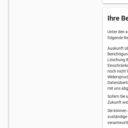
Ihre B
Unter den 
folgende R
Auskunft üb
Berichtigun
Löschung Ih
Einschränku
noch nicht 
Widerspruch
Datenübertr
mit uns ab
Sofern Sie u
Zukunft wid
Sie können 
zuständige 
verantwortl