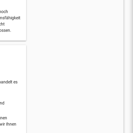
 noch
onsfähigkeit
cht
ossen.
handelt es
und
inen
wir Ihnen