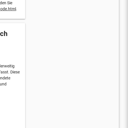
nden Sie
node.html
.
uch
derweitig
asst. Diese
endete
 und