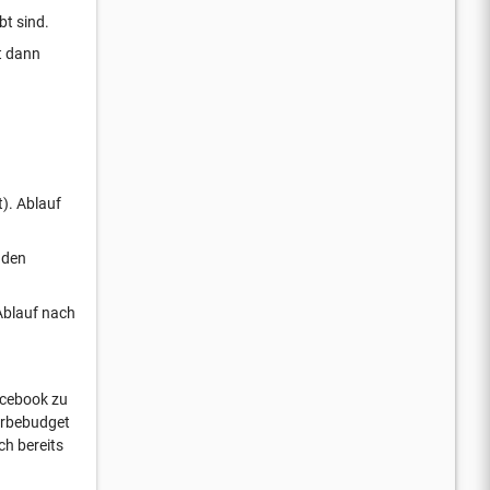
bt sind.
t dann
t). Ablauf
nden
 Ablauf nach
acebook zu
Werbebudget
h bereits