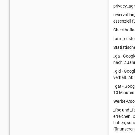
privacy_agr
reservation
essenziell 
Checkhoflad
farm_custom
Statistisch
_ga - Googl
nach 2 Jah
_gid - Goog
verhält. Ab
_gat - Goog
10 Minuten
Werbe-Coo
_fbc und _f
erreichen. 
haben, sond
für unseren