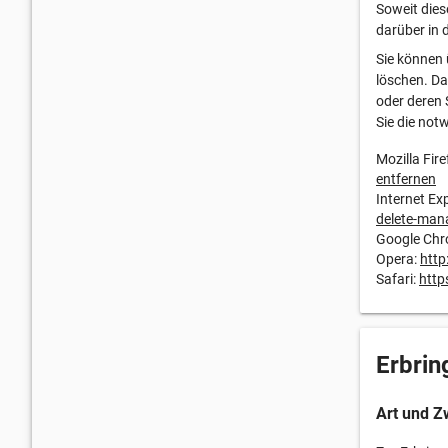
Soweit dies
darüber in 
Sie können 
löschen. Da
oder deren 
Sie die not
Mozilla Fire
entfernen
Internet Ex
delete-man
Google Ch
Opera:
http
Safari:
http
Erbrin
Art und Z