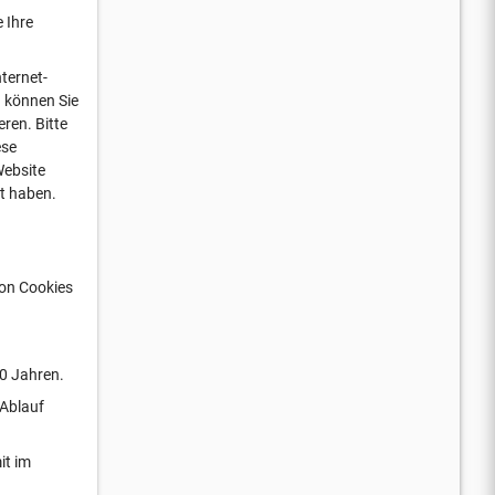
 Ihre
ternet-
n können Sie
ren. Bitte
ese
Website
rt haben.
von Cookies
10 Jahren.
 Ablauf
it im