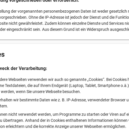
llung vorgeschrieben oder erforderlich:
tellung der vorgenannten personenbezogenen Daten ist weder gesetzlich
 vorgeschrieben. Ohne die IP-Adresse ist jedoch der Dienst und die Funkti
site nicht gewährleistet. Zudem können einzelne Dienste und Services ni
der eingeschränkt sein. Aus diesem Grund ist ein Widerspruch ausgeschl
es
weck der Verarbeitung:
ndere Webseiten verwenden wir auch so genannte „Cookies“. Bei Cookies 
ine Textdateien, die auf Ihrem Endgerät (Laptop, Tablet, Smartphone o.ä.)
 werden, wenn Sie unsere Webseite besuchen.
rhalten wir bestimmte Daten wie z. B. IP-Adresse, verwendeter Browser 
stem.
nnen nicht verwendet werden, um Programme zu starten oder Viren auf e
 übertragen. Anhand der in Cookies enthaltenen Informationen können 
ion erleichtern und die korrekte Anzeige unserer Webseiten ermöglichen.