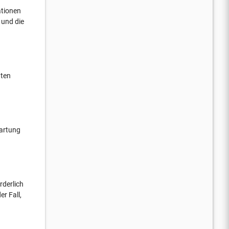
ationen
 und die
gten
Wartung
rderlich
er Fall,