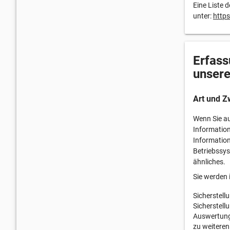
Eine Liste 
unter:
https
Erfass
unsere
Art und Z
Wenn Sie au
Information
Information
Betriebssys
ähnliches.
Sie werden 
Sicherstell
Sicherstell
Auswertung 
zu weiteren