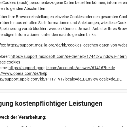
e Cookies (auch) personenbezogene Daten betreffen können, informieren 
den folgenden Abschnitten.
über Ihre Browsereinstellungen einzelne Cookies oder den gesamten Coo
rüber hinaus erhalten Sie Informationen und Anleitungen, wie diese Cook
Speicherung vorab blockiert werden können. Je nach Anbieter Ihres Brow
wendigen Informationen unter den nachfolgenden Links:
fox:
https://support.mozilla.org/de/kb/cookies-loeschen-daten-von-webs
plorer:
https://support.microsoft.com/de-de/help/17442/windows-interne
age-cookies
rome:
https://support.google.com/accounts/answer/61416?hl=de
://www.opera.com/de/help
s://support.apple.com/kb/PH17191?locale=de_DE&viewlocale=de_DE
gung kostenpflichtiger Leistungen
weck der Verarbeitung: