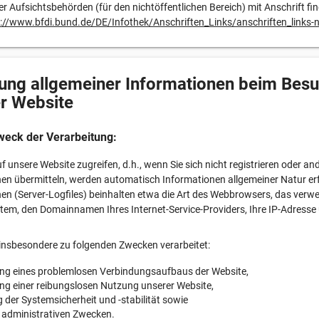
der Aufsichtsbehörden (für den nichtöffentlichen Bereich) mit Anschrift fi
://www.bfdi.bund.de/DE/Infothek/Anschriften_Links/anschriften_links-
ung allgemeiner Informationen beim Bes
r Website
weck der Verarbeitung:
f unsere Website zugreifen, d.h., wenn Sie sich nicht registrieren oder an
en übermitteln, werden automatisch Informationen allgemeiner Natur erf
en (Server-Logfiles) beinhalten etwa die Art des Webbrowsers, das verw
tem, den Domainnamen Ihres Internet-Service-Providers, Ihre IP-Adresse
insbesondere zu folgenden Zwecken verarbeitet:
ung eines problemlosen Verbindungsaufbaus der Website,
ung einer reibungslosen Nutzung unserer Website,
der Systemsicherheit und -stabilität sowie
 administrativen Zwecken.