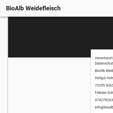
BioAlb Weidefleisch
Verantwortl
Datenschut
BioAlb Weid
Hofgut Hoh
72355 Sch
Felician Sc
074278263
info@bioalb